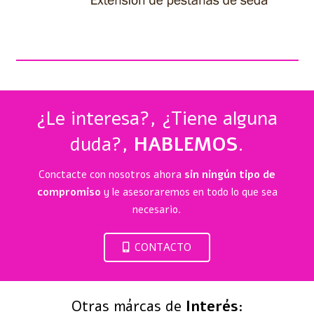
¿Le interesa?, ¿Tiene alguna
duda?,
HABLEMOS
.
Conctacte con nosotros ahora
sin ningún tipo de
compromiso
y le asesoraremos en todo lo que sea
necesario.
CONTACTO
Otras márcas de
Interés
: